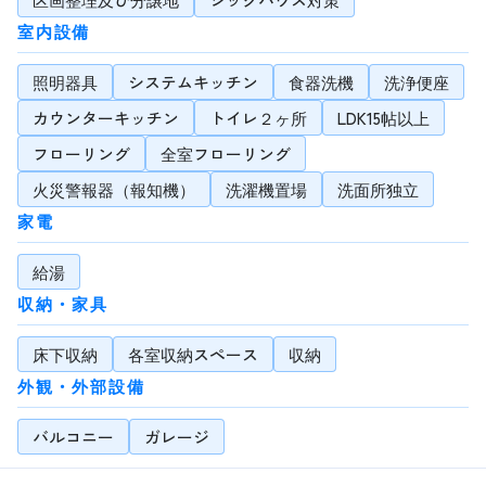
室内設備
照明器具
システムキッチン
食器洗機
洗浄便座
カウンターキッチン
トイレ２ヶ所
LDK15帖以上
フローリング
全室フローリング
火災警報器（報知機）
洗濯機置場
洗面所独立
家電
給湯
収納・家具
床下収納
各室収納スペース
収納
外観・外部設備
バルコニー
ガレージ