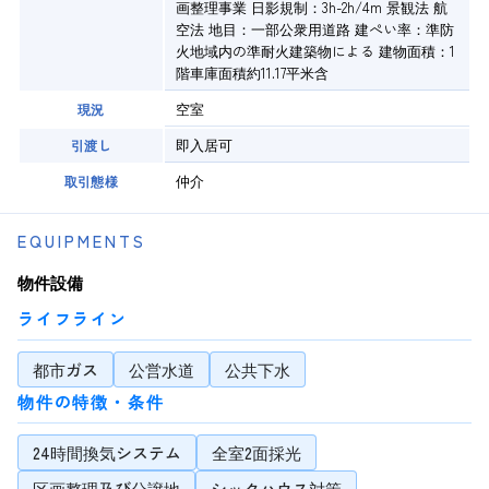
画整理事業 日影規制：3h-2h/4m 景観法 航
空法 地目：一部公衆用道路 建ぺい率：準防
火地域内の準耐火建築物による 建物面積：1
階車庫面積約11.17平米含
空室
現況
即入居可
引渡し
仲介
取引態様
EQUIPMENTS
物件設備
ライフライン
都市ガス
公営水道
公共下水
物件の特徴・条件
24時間換気システム
全室2面採光
区画整理及び分譲地
シックハウス対策