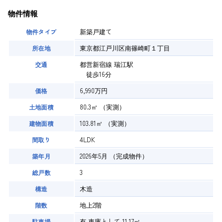
物件情報
新築戸建て
物件タイプ
東京都江戸川区南篠崎町１丁目
所在地
都営新宿線 瑞江駅
交通
徒歩16分
6,990万円
価格
80.3㎡
（実測）
土地面積
103.81㎡
（実測）
建物面積
4LDK
間取り
2026年5月
（完成物件）
築年月
3
総戸数
木造
構造
地上2階
階数
有
車庫として
11.17㎡
駐車場