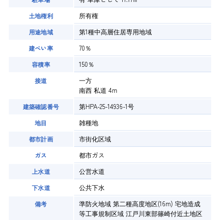
所有権
土地権利
第1種中高層住居専用地域
用途地域
70％
建ぺい率
150％
容積率
一方
接道
南西 私道 4m
第HPA-25-14936-1号
建築確認番号
雑種地
地目
市街化区域
都市計画
都市ガス
ガス
公営水道
上水道
公共下水
下水道
準防火地域 第二種高度地区(16m) 宅地造成
備考
等工事規制区域 江戸川東部篠崎付近土地区