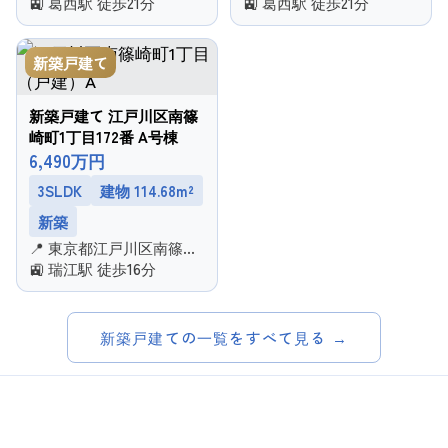
１丁目
🚉 葛西駅 徒歩21分
１丁目
🚉 葛西駅 徒歩21分
新築戸建て
新築戸建て 江戸川区南篠
崎町1丁目172番 A号棟
6,490万円
3SLDK
建物 114.68m²
新築
📍 東京都江戸川区南篠崎
町１丁目
🚉 瑞江駅 徒歩16分
新築戸建ての一覧をすべて見る →