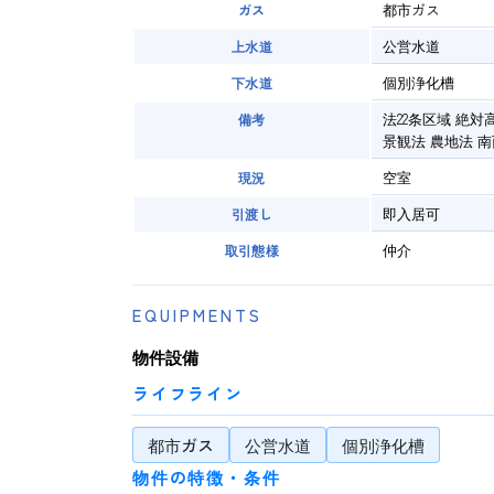
都市ガス
ガス
公営水道
上水道
個別浄化槽
下水道
法22条区域 絶対高
備考
景観法 農地法 南
空室
現況
即入居可
引渡し
仲介
取引態様
EQUIPMENTS
物件設備
ライフライン
都市ガス
公営水道
個別浄化槽
物件の特徴・条件