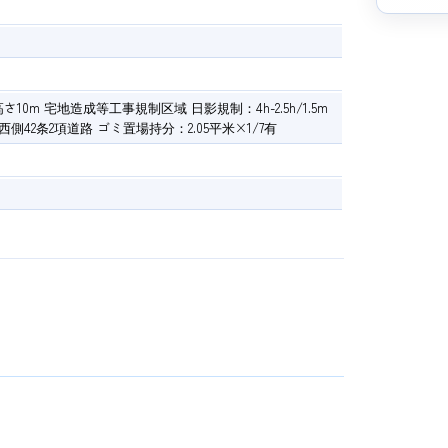
さ10m 宅地造成等工事規制区域 日影規制：4h-2.5h/1.5m
西側42条2項道路 ゴミ置場持分：2.05平米×1/7有