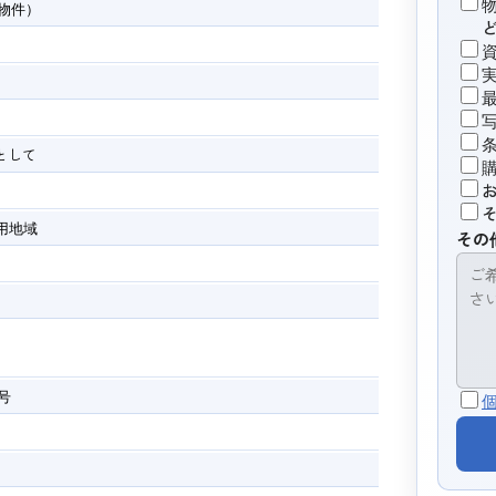
物件）
として
用地域
その
1号