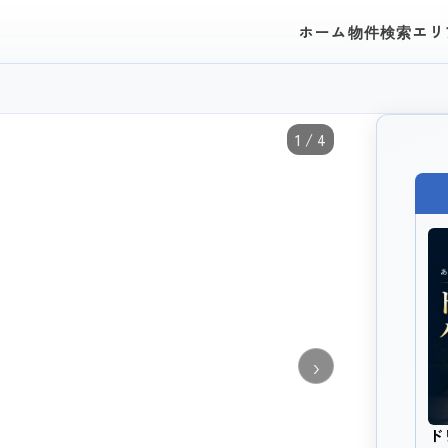
ホーム
物件検索
エリ
1 / 4
›
ド