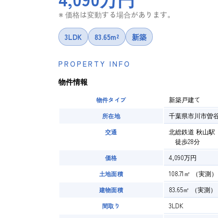
※ 価格は変動する場合があります。
3LDK
83.65m²
新築
PROPERTY INFO
物件情報
新築戸建て
物件タイプ
千葉県市川市曽
所在地
北総鉄道 秋山駅
交通
徒歩28分
4,090万円
価格
108.71㎡
（実測）
土地面積
83.65㎡
（実測）
建物面積
3LDK
間取り