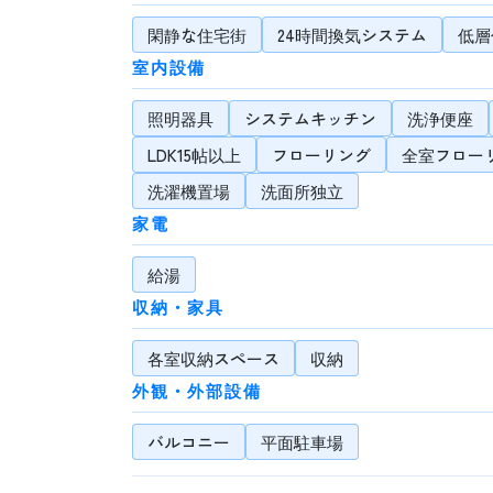
閑静な住宅街
24時間換気システム
低層
室内設備
照明器具
システムキッチン
洗浄便座
LDK15帖以上
フローリング
全室フロー
洗濯機置場
洗面所独立
家電
給湯
収納・家具
各室収納スペース
収納
外観・外部設備
バルコニー
平面駐車場