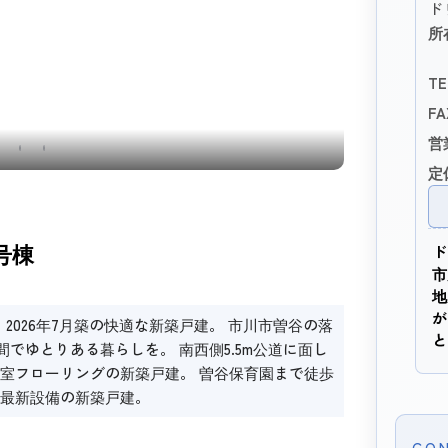
ド
所
TE
FA
営
外構
定
号棟
ド
市
地
が
2026年7月築の快適な新築戸建。 市川市曽谷の落
と
間でゆとりある暮らしを。 南西側5.5m公道に面し
室フローリングの新築戸建。 曽谷保育園まで徒歩
最新設備の新築戸建。
CO