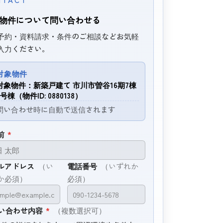
物件について問い合わせる
予約・資料請求・条件のご相談などお気軽
入力ください。
対象物件
対象物件：新築戸建て 市川市曽谷16期7棟
7号棟（物件ID: 0880138）
問い合わせ時に自動で送信されます
前
*
ルアドレス
（い
電話番号
（いずれか
か必須）
必須）
い合わせ内容
*
（複数選択可）