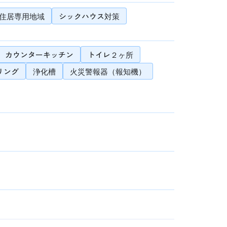
住居専用地域
シックハウス対策
カウンターキッチン
トイレ２ヶ所
リング
浄化槽
火災警報器（報知機）