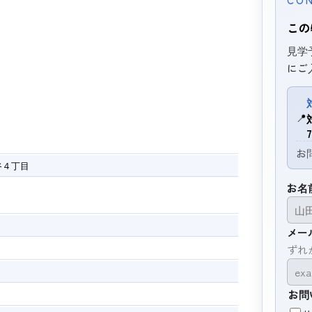
この
見学
にご
📍
お
谷４丁目
お名
メー
ずれ
お問