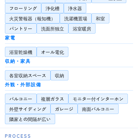
フローリング
浄化槽
浄水器
火災警報器（報知機）
洗濯機置場
和室
パントリー
洗面所独立
浴室暖房
家電
浴室乾燥機
オール電化
収納・家具
各室収納スペース
収納
外観・外部設備
バルコニー
複層ガラス
モニター付インターホン
外壁サイディング
ガレージ
南面バルコニー
隣家との間隔が広い
PROCESS