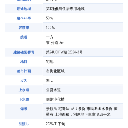
第1種低層住居専用地域
用途地域
50％
建ぺい率
100％
容積率
一方
接道
東 公道 5m
第24UDI1W建02924-3号
建築確認番号
宅地
地目
市街化区域
都市計画
無し
ガス
公営水道
上水道
個別浄化槽
下水道
景観法 宅造法 がけ条例 市民あま水条例 擁
備考
壁有 土地面積：別途地下車庫18.53平米
2026/11下旬
引渡し