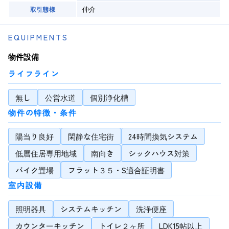
仲介
取引態様
EQUIPMENTS
物件設備
ライフライン
無し
公営水道
個別浄化槽
物件の特徴・条件
陽当り良好
閑静な住宅街
24時間換気システム
低層住居専用地域
南向き
シックハウス対策
バイク置場
フラット３５・S適合証明書
室内設備
照明器具
システムキッチン
洗浄便座
カウンターキッチン
トイレ２ヶ所
LDK15帖以上